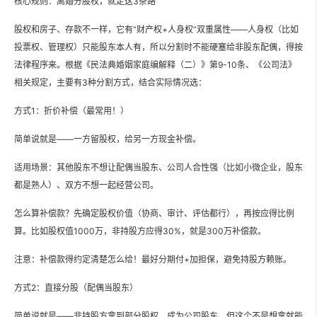
核心规则：离婚分股权，就走这3条路
股权和房子、存款不一样，它有“财产权+人身权”双重属性——人身权（比如
投票权、管理权）只能股东本人有，所以分割时不能硬塞给非股东配偶，得按
法律程序来。根据《民法典婚姻家庭编解释（二）》第9-10条、《公司法》
相关规定，主要有3种分割方式，结合实际情况选：
方式1：折价补偿（最常用！）
简单说就是——一方留股权，给另一方现金补偿。
适用场景：其他股东不想让配偶当股东、公司人合性强（比如小微企业，股东
都是熟人）、双方不想一起经营公司。
怎么算补偿款？先确定股权价值（协商、审计、评估都行），再按应得比例
算。比如股权值1000万，非持股方应得30%，就是300万补偿款。
注意：补偿款得约定清楚怎么给！最好分期付+加担保，避免持股方赖账。
方式2：直接分股（配偶当股东）
简单说就是——非持股方拿到部分股权，成为公司股东。但这个不是想拿就能