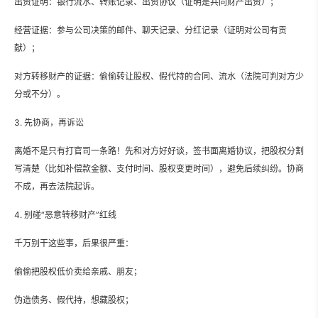
出资证明：银行流水、转账记录、出资协议（证明是共同财产出资）；
经营证据：参与公司决策的邮件、聊天记录、分红记录（证明对公司有贡
献）；
对方转移财产的证据：偷偷转让股权、假代持的合同、流水（法院可判对方少
分或不分）。
3. 先协商，再诉讼
离婚不是只有打官司一条路！先和对方好好谈，签书面离婚协议，把股权分割
写清楚（比如补偿款金额、支付时间、股权变更时间），避免后续纠纷。协商
不成，再去法院起诉。
4. 别碰“恶意转移财产”红线
千万别干这些事，后果很严重：
偷偷把股权低价卖给亲戚、朋友；
伪造债务、假代持，想藏股权；