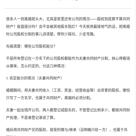
很多人一到离婚就头大，尤其是家里还有公司的情况——股权到底算不算共同
财产？能直接分吗？会不会被其他股东阻拦？今天就用最接地气的话，把离婚
时公司股权分割的事儿讲清楚，帮你少踩坑、少走弯路。
先搞清楚：哪些公司股权能分？
不是所有登记在一方名下的公司股权都能作为夫妻共同财产分割，核心得看钱
从哪来、怎么约定的，分这几种情况：
1. 肯定能分的情况（夫妻共同财产）
婚姻期间，用夫妻共同收入（工资、奖金、经营收益等）出资拿的股权，哪怕
只写了一方名字，也属于共同财产，离婚时必须分割。
夫妻一起出钱开公司，两人都登记成股东的，不管登记比例多少，都按共同财
产处理，不是谁登记谁说了算。
婚后用共同财产买的股权、接受的赠与/继承（没明确只给一方），也属于共