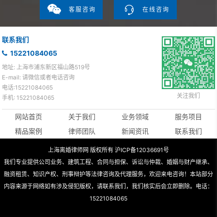
客服咨询
在线咨询
联系我们
15221084065
地址: 上海市浦东新区福山路519号
E-mail: 请微信或者电话咨询
电话:15221084065
关注我们
手机: 15221084065
网站首页
关于我们
业务领域
服务项目
精品案例
律师团队
新闻资讯
联系我们
上海离婚律师网 版权所有 沪ICP备12036691号
我们专业提供公司业务、建筑工程、合同与担保、诉讼与仲裁、婚姻与财产继承、
融资租赁、知识产权、刑事辩护等法律咨询及代理服务，欢迎来电咨询！本站部分
内容来源于网络如有涉及侵犯版权，请联系我们，我们核实后会立即删除。电话：
15221084065