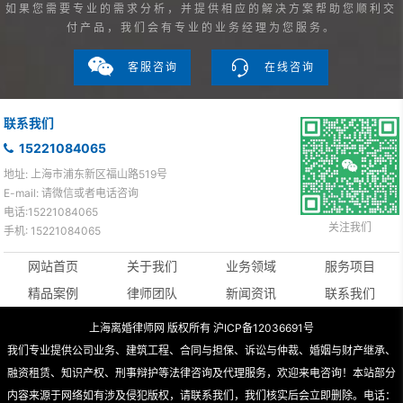
如果您需要专业的需求分析，并提供相应的解决方案帮助您顺利交
付产品，我们会有专业的业务经理为您服务。
客服咨询
在线咨询
联系我们
15221084065
地址: 上海市浦东新区福山路519号
E-mail: 请微信或者电话咨询
电话:15221084065
关注我们
手机: 15221084065
网站首页
关于我们
业务领域
服务项目
精品案例
律师团队
新闻资讯
联系我们
上海离婚律师网 版权所有 沪ICP备12036691号
我们专业提供公司业务、建筑工程、合同与担保、诉讼与仲裁、婚姻与财产继承、
融资租赁、知识产权、刑事辩护等法律咨询及代理服务，欢迎来电咨询！本站部分
内容来源于网络如有涉及侵犯版权，请联系我们，我们核实后会立即删除。电话：