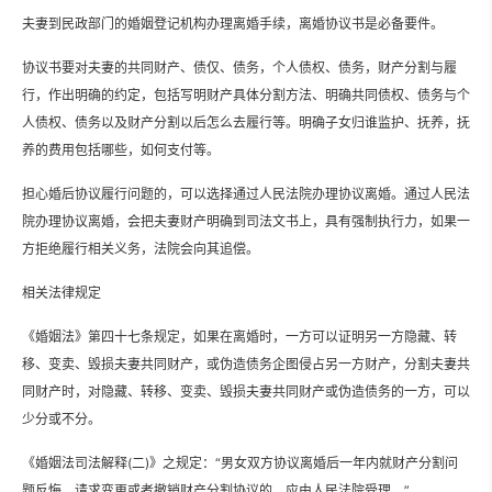
夫妻到民政部门的婚姻登记机构办理离婚手续，离婚协议书是必备要件。
协议书要对夫妻的共同财产、债仅、债务，个人债权、债务，财产分割与履
行，作出明确的约定，包括写明财产具体分割方法、明确共同债权、债务与个
人债权、债务以及财产分割以后怎么去履行等。明确子女归谁监护、抚养，抚
养的费用包括哪些，如何支付等。
担心婚后协议履行问题的，可以选择通过人民法院办理协议离婚。通过人民法
院办理协议离婚，会把夫妻财产明确到司法文书上，具有强制执行力，如果一
方拒绝履行相关义务，法院会向其追偿。
相关法律规定
《婚姻法》第四十七条规定，如果在离婚时，一方可以证明另一方隐藏、转
移、变卖、毁损夫妻共同财产，或伪造债务企图侵占另一方财产，分割夫妻共
同财产时，对隐藏、转移、变卖、毁损夫妻共同财产或伪造债务的一方，可以
少分或不分。
《婚姻法司法解释(二)》之规定：“男女双方协议离婚后一年内就财产分割问
题反悔，请求变更或者撤销财产分割协议的，应由人民法院受理。”