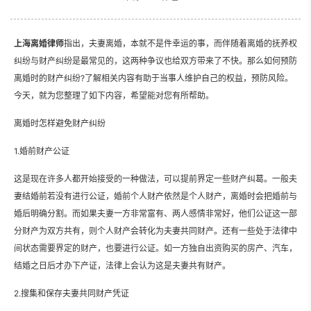
上海离婚律师
指出，夫妻离婚，本就不是件幸运的事，而伴随着离婚的抚养权
纠纷与财产纠纷是最常见的，这两种争议也给双方带来了不快。那么如何预防
离婚时的财产纠纷?了解相关内容有助于当事人维护自己的权益，预防风险。
今天，就为您整理了如下内容，希望能对您有所帮助。
离婚时怎样避免财产纠纷
1.婚前财产公证
这是现在许多人都开始接受的一种做法，可以提前界定一些财产纠葛。一般夫
妻结婚前若没有进行公证，婚前个人财产依然是个人财产，离婚时会把婚前与
婚后明确分割。而如果夫妻一方非常富有、两人感情非常好，他们公证这一部
分财产为双方共有，则个人财产会转化为夫妻共同财产。还有一些处于法律中
间状态需要界定的财产，也要进行公证。如一方独自出资购买的房产、汽车，
结婚之日后才办下产证，法律上会认为这是夫妻共有财产。
2.搜集和保存夫妻共同财产凭证