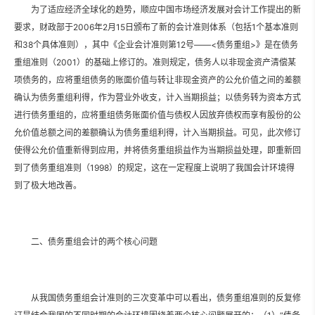
为了适应经济全球化的趋势，顺应中国市场经济发展对会计工作提出的新
要求，财政部于2006年2月15日颁布了新的会计准则体系（包括1个基本准则
和38个具体准则），其中《企业会计准则第12号——<债务重组>》是在债务
重组准则（2001）的基础上修订的。准则规定，债务人以非现金资产清偿某
项债务的，应将重组债务的账面价值与转让非现金资产的公允价值之间的差额
确认为债务重组利得，作为营业外收支，计入当期损益；以债务转为资本方式
进行债务重组的，应将重组债务账面价值与债权人因放弃债权而享有股份的公
允价值总额之间的差额确认为债务重组利得，计入当期损益。可见，此次修订
使得公允价值重新得到应用，并将债务重组损益作为当期损益处理，即重新回
到了债务重组准则（1998）的规定，这在一定程度上说明了我国会计环境得
到了极大地改善。
二、债务重组会计的两个核心问题
从我国债务重组会计准则的三次变革中可以看出，债务重组准则的反复修