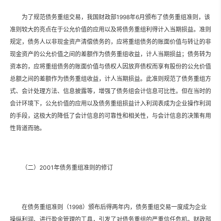
为了规范债务重组交易，我国财政部1998年6月颁布了债务重组准则，该
准则较大的亮点在于公允价值的应用以及将债务重组利得计入当期损益。准则
规定，债务人以非现金资产清偿债务的，应将重组债务的账面价值与转让的非
现金资产的公允价值之间的差额作为债务重组收益，计人当期损益；债务转为
资本的，应将重组债务的账面价值与债权人因放弃债权而享有股份的公允价值
总额之间的差额作为债务重组收益，计人当期损益。此准则规范了债务重组方
式、会计处理方法、信息披露等，增强了债务组会计信息可比性。但在当时的
会计环境下，公允价值的应用以及债务重组损益计入利润表成为企业操作利润
的手段，这极大的降低了会计信息的可靠性和相关性，与会计信息的决策有用
性背道而驰。
（二）2001年债务重组准则的修订
在债务重组准则（1998）颁布后得两年内，债务重组交易一度成为企业
操纵利润、进行盈余管理的工具，引发了对债务重组的严重信任危机。财政部