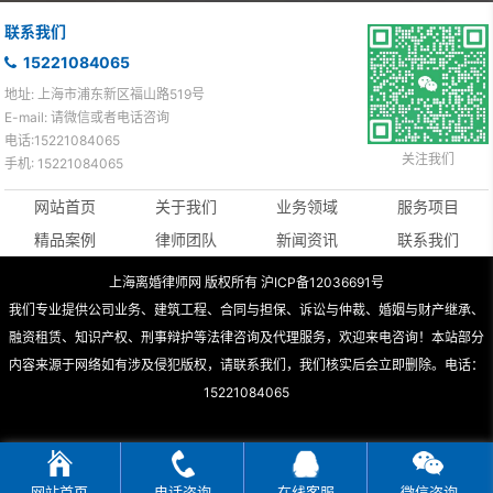
联系我们
15221084065
地址: 上海市浦东新区福山路519号
E-mail: 请微信或者电话咨询
电话:15221084065
关注我们
手机: 15221084065
网站首页
关于我们
业务领域
服务项目
精品案例
律师团队
新闻资讯
联系我们
上海离婚律师网 版权所有 沪ICP备12036691号
我们专业提供公司业务、建筑工程、合同与担保、诉讼与仲裁、婚姻与财产继承、
融资租赁、知识产权、刑事辩护等法律咨询及代理服务，欢迎来电咨询！本站部分
内容来源于网络如有涉及侵犯版权，请联系我们，我们核实后会立即删除。电话：
15221084065
网站首页
电话咨询
在线客服
微信咨询