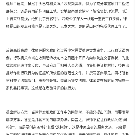
理项目建设，虽然手头已有相关照片及视频资料，但为了充分掌握项目工程进
展情况，还是冒雨前往项目工地，实地勘察落实情况了解垃圾处理流程。“纸
上得来终觉浅，绝知此事要躬行”。若缺少了深入一线这一重要工作步骤，律
师提出的观点可能也是无源之水、无本之木，更别说出色地完成代理工作了。
反馈高效高质 律师在服务政府的过程中常需要处理突发事务，以行政诉讼为
例。行政机关应当在收到起诉状副本之日起十五日内向法院提交答辩状，为此
律师应迅速作出反应，与政府部门相关人员沟通，收集相关证据材料，整理出
据以作出行政行为的证据和所依据的规范性文件，并撰写答辩意见，再将所有
材料交至法规部门，由领导签批、盖章后提交法院。律师要在短时间内完成一
系列委托事项，这就是在考验律师的执行力。
提出解决方案 当律师发现政府工作中的问题时，不能只提出问题，而要附带
解决方案，甚至是几套不同的解决办法。简言之，律师不宜让行政机关做“问
答题”，而是要创造条件让其做“选择题”，这是律师应尽的服务之道。只会提
出问题的律师未必是政府心目中的优秀律师，善于发现问题、评估风险、为政