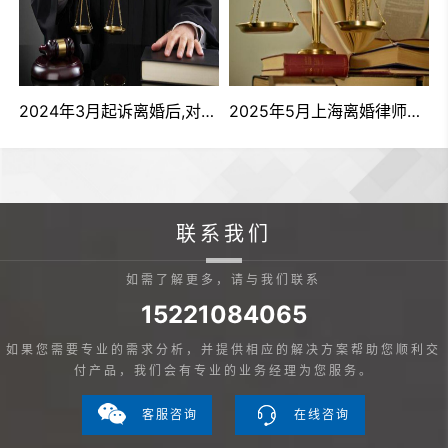
果财产分割有争议怎么办？
2024年3月起诉离婚后,对方提出争议,不接受起诉,怎么处理？
2025年5月上海离婚律师费用一般是多少？
联系我们
如需了解更多，请与我们联系
15221084065
如果您需要专业的需求分析，并提供相应的解决方案帮助您顺利交
付产品，我们会有专业的业务经理为您服务。
客服咨询
在线咨询