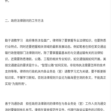
件。
二、政府法律顾问的工作方法
勤于请教学习 政府事务涉及面广，律师除了要掌握专业法律知识，也要熟悉
行业特点，同时还要把握相关领域的最新发展动态。例如笔者在担任某交通运
输行政管理部门法律顾问时，除了要掌握最基本的与交通运输有关的法律知
识，还需要熟悉港航、公路、工程的相关专业知识，如交通强国如何开展，美
丽交通建设的要求是什么，“智慧公路”如何实现，非现场执法需要怎样的技术
支持等等。律师向行政机关内各业务处（室）请教学习尤为关键，要不断更新
知识库，不懈学习新知，否则法律规则只会沦为脑海里空洞的条文，不能真正
实现“为我所用”。
善于沟通协调 担任政府法律顾问的律师在与各业务处（室）工作人员沟通交
流时要做到有礼有节。律师在审查规范性文件、代理行政诉讼案件的过程中，